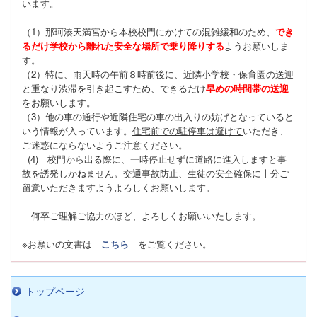
います。
（1）那珂湊天満宮から本校校門にかけての混雑緩和のため、
でき
るだけ学校から離れた安全な場所で乗り降りする
ようお願いしま
す。
（2）特に、雨天時の午前８時前後に、近隣小学校・保育園の送迎
と重なり渋滞を引き起こすため、できるだけ
早めの時間帯の送迎
をお願いします。
（3）他の車の通行や近隣住宅の車の出入りの妨げとなっていると
いう情報が入っています。
住宅前での駐停車は避けて
いただき、
ご迷惑にならないようご注意ください。
(4) 校門から出る際に、一時停止せずに道路に進入しますと事
故を誘発しかねません。交通事故防止、生徒の安全確保に十分ご
留意いただきますようよろしくお願いします。
何卒ご理解ご協力のほど、よろしくお願いいたします。
※お願いの文書は
こちら
をご覧ください。
トップページ