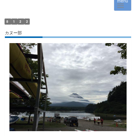
menu
8
1
2
2
カヌー部