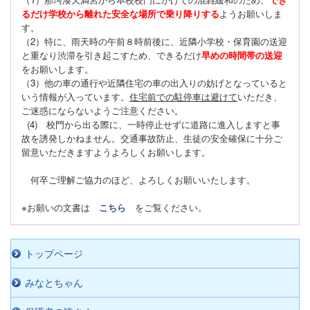
るだけ学校から離れた安全な場所で乗り降りする
ようお願いしま
す。
（2）特に、雨天時の午前８時前後に、近隣小学校・保育園の送迎
と重なり渋滞を引き起こすため、できるだけ
早めの時間帯の送迎
をお願いします。
（3）他の車の通行や近隣住宅の車の出入りの妨げとなっていると
いう情報が入っています。
住宅前での駐停車は避けて
いただき、
ご迷惑にならないようご注意ください。
(4) 校門から出る際に、一時停止せずに道路に進入しますと事
故を誘発しかねません。交通事故防止、生徒の安全確保に十分ご
留意いただきますようよろしくお願いします。
何卒ご理解ご協力のほど、よろしくお願いいたします。
※お願いの文書は
こちら
をご覧ください。
トップページ
みなとちゃん