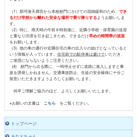
（1）那珂湊天満宮から本校校門にかけての混雑緩和のため、
でき
るだけ学校から離れた安全な場所で乗り降りする
ようお願いしま
す。
（2）特に、雨天時の午前８時前後に、近隣小学校・保育園の送迎
と重なり渋滞を引き起こすため、できるだけ
早めの時間帯の送迎
をお願いします。
（3）他の車の通行や近隣住宅の車の出入りの妨げとなっていると
いう情報が入っています。
住宅前での駐停車は避けて
いただき、
ご迷惑にならないようご注意ください。
(4) 校門から出る際に、一時停止せずに道路に進入しますと事
故を誘発しかねません。交通事故防止、生徒の安全確保に十分ご
留意いただきますようよろしくお願いします。
何卒ご理解ご協力のほど、よろしくお願いいたします。
※お願いの文書は
こちら
をご覧ください。
トップページ
みなとちゃん